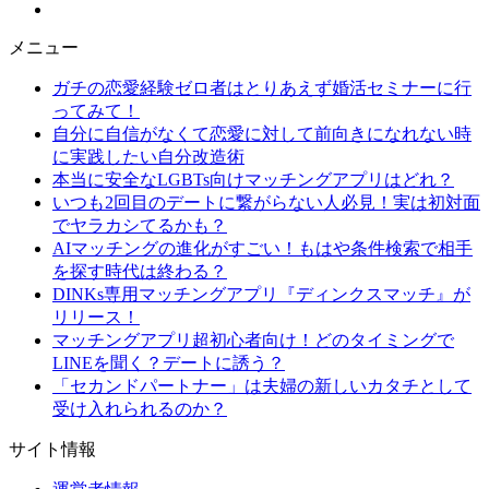
メニュー
ガチの恋愛経験ゼロ者はとりあえず婚活セミナーに行
ってみて！
自分に自信がなくて恋愛に対して前向きになれない時
に実践したい自分改造術
本当に安全なLGBTs向けマッチングアプリはどれ？
いつも2回目のデートに繋がらない人必見！実は初対面
でヤラカシてるかも？
AIマッチングの進化がすごい！もはや条件検索で相手
を探す時代は終わる？
DINKs専用マッチングアプリ『ディンクスマッチ』が
リリース！
マッチングアプリ超初心者向け！どのタイミングで
LINEを聞く？デートに誘う？
「セカンドパートナー」は夫婦の新しいカタチとして
受け入れられるのか？
サイト情報